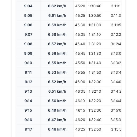
9:04
6.62 km/h
45:20
1:30:40
3:11:17
6
9:05
6.61 km/h
45:25
1:30:50
3:11:38
6
9:06
6.59 km/h
45:30
1:31:00
3:11:59
6
9:07
6.58 km/h
45:35
1:31:10
3:12:20
6
9:08
6.57 km/h
45:40
1:31:20
3:12:41
6
9:09
6.56 km/h
45:45
1:31:30
3:13:02
6
9:10
6.55 km/h
45:50
1:31:40
3:13:23
6
9:11
6.53 km/h
45:55
1:31:50
3:13:44
6
9:12
6.52 km/h
46:00
1:32:00
3:14:05
6
9:13
6.51 km/h
46:05
1:32:10
3:14:26
6
9:14
6.50 km/h
46:10
1:32:20
3:14:48
6
9:15
6.49 km/h
46:15
1:32:30
3:15:09
6
9:16
6.47 km/h
46:20
1:32:40
3:15:30
6
9:17
6.46 km/h
46:25
1:32:50
3:15:51
6