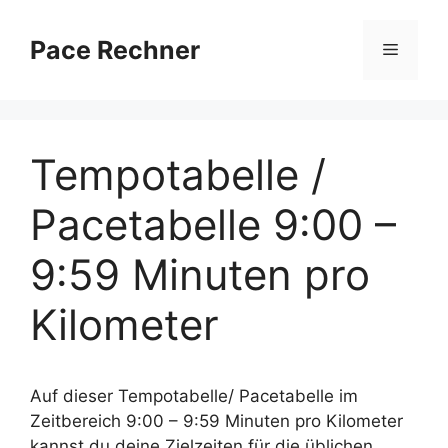
Zum
Inhalt
Pace Rechner
Menü
springen
Tempotabelle /
Pacetabelle 9:00 –
9:59 Minuten pro
Kilometer
Auf dieser Tempotabelle/ Pacetabelle im
Zeitbereich 9:00 – 9:59 Minuten pro Kilometer
kannst du deine Zielzeiten für die üblichen