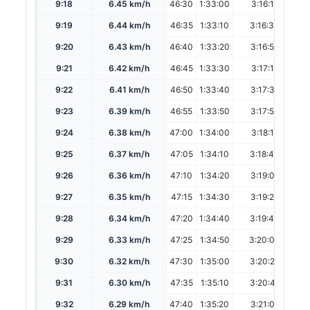
9:18
6.45 km/h
46:30
1:33:00
3:16:12
6
9:19
6.44 km/h
46:35
1:33:10
3:16:33
6
9:20
6.43 km/h
46:40
1:33:20
3:16:54
6
9:21
6.42 km/h
46:45
1:33:30
3:17:15
6
9:22
6.41 km/h
46:50
1:33:40
3:17:36
6
9:23
6.39 km/h
46:55
1:33:50
3:17:57
6
9:24
6.38 km/h
47:00
1:34:00
3:18:18
6
9:25
6.37 km/h
47:05
1:34:10
3:18:40
6
9:26
6.36 km/h
47:10
1:34:20
3:19:01
6
9:27
6.35 km/h
47:15
1:34:30
3:19:22
6
9:28
6.34 km/h
47:20
1:34:40
3:19:43
6
9:29
6.33 km/h
47:25
1:34:50
3:20:04
6
9:30
6.32 km/h
47:30
1:35:00
3:20:25
6
9:31
6.30 km/h
47:35
1:35:10
3:20:46
6
9:32
6.29 km/h
47:40
1:35:20
3:21:07
6