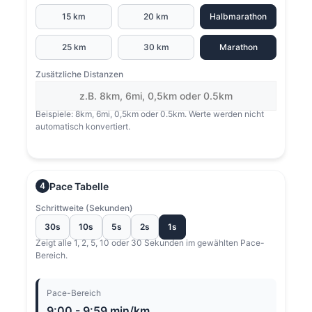
15 km
20 km
Halbmarathon
25 km
30 km
Marathon
Zusätzliche Distanzen
Beispiele: 8km, 6mi, 0,5km oder 0.5km. Werte werden nicht
automatisch konvertiert.
Pace Tabelle
4
Schrittweite (Sekunden)
30s
10s
5s
2s
1s
Zeigt alle 1, 2, 5, 10 oder 30 Sekunden im gewählten Pace-
Bereich.
Pace-Bereich
9:00 - 9:59 min/km