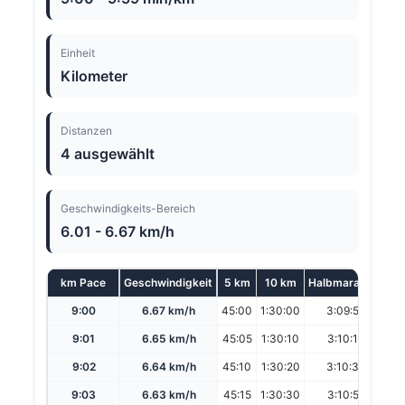
Einheit
Kilometer
Distanzen
4 ausgewählt
Geschwindigkeits-Bereich
6.01 - 6.67 km/h
km Pace
Geschwindigkeit
5 km
10 km
Halbmarathon
Ma
9:00
6.67 km/h
45:00
1:30:00
3:09:52
6
9:01
6.65 km/h
45:05
1:30:10
3:10:13
6
9:02
6.64 km/h
45:10
1:30:20
3:10:34
6
9:03
6.63 km/h
45:15
1:30:30
3:10:55
6