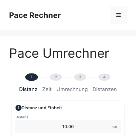
Zum
Inhalt
Pace Rechner
Menü
springen
Pace Umrechner
1
2
3
4
Distanz
Zeit
Umrechnung
Distanzen
Distanz und Einheit
1
Distanz
km