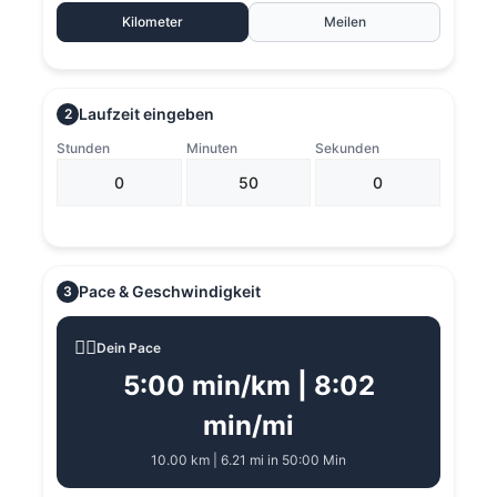
Kilometer
Meilen
Laufzeit eingeben
2
Stunden
Minuten
Sekunden
Pace & Geschwindigkeit
3
🏃‍♂️
Dein Pace
5:00 min/km | 8:02
min/mi
10.00 km | 6.21 mi in 50:00 Min