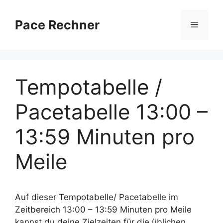
Zum
Inhalt
Pace Rechner
Menü
springen
Tempotabelle /
Pacetabelle 13:00 –
13:59 Minuten pro
Meile
Auf dieser Tempotabelle/ Pacetabelle im
Zeitbereich 13:00 – 13:59 Minuten pro Meile
kannst du deine Zielzeiten für die üblichen