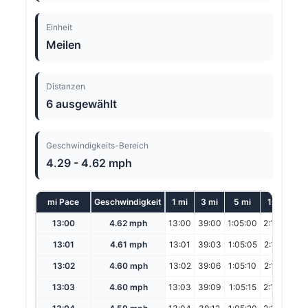
Einheit
Meilen
Distanzen
6 ausgewählt
Geschwindigkeits-Bereich
4.29 - 4.62 mph
mi Pace
Geschwindigkeit
1 mi
3 mi
5 mi
10 mi
H
13:00
4.62 mph
13:00
39:00
1:05:00
2:10:00
13:01
4.61 mph
13:01
39:03
1:05:05
2:10:10
13:02
4.60 mph
13:02
39:06
1:05:10
2:10:20
13:03
4.60 mph
13:03
39:09
1:05:15
2:10:30