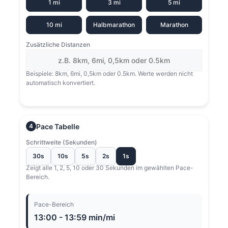
1 mi
3 mi
5 mi
10 mi
Halbmarathon
Marathon
Zusätzliche Distanzen
Beispiele: 8km, 6mi, 0,5km oder 0.5km. Werte werden nicht
automatisch konvertiert.
Pace Tabelle
4
Schrittweite (Sekunden)
30s
10s
5s
2s
1s
Zeigt alle 1, 2, 5, 10 oder 30 Sekunden im gewählten Pace-
Bereich.
Pace-Bereich
13:00 - 13:59 min/mi