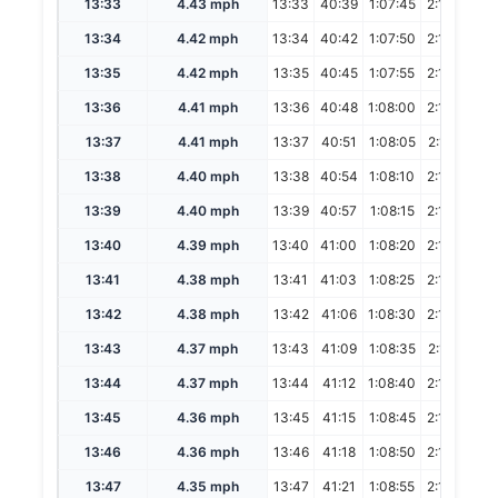
13:33
4.43 mph
13:33
40:39
1:07:45
2:15:30
13:34
4.42 mph
13:34
40:42
1:07:50
2:15:40
13:35
4.42 mph
13:35
40:45
1:07:55
2:15:50
13:36
4.41 mph
13:36
40:48
1:08:00
2:16:00
13:37
4.41 mph
13:37
40:51
1:08:05
2:16:10
13:38
4.40 mph
13:38
40:54
1:08:10
2:16:20
13:39
4.40 mph
13:39
40:57
1:08:15
2:16:30
13:40
4.39 mph
13:40
41:00
1:08:20
2:16:40
13:41
4.38 mph
13:41
41:03
1:08:25
2:16:50
13:42
4.38 mph
13:42
41:06
1:08:30
2:17:00
13:43
4.37 mph
13:43
41:09
1:08:35
2:17:10
13:44
4.37 mph
13:44
41:12
1:08:40
2:17:20
13:45
4.36 mph
13:45
41:15
1:08:45
2:17:30
13:46
4.36 mph
13:46
41:18
1:08:50
2:17:40
13:47
4.35 mph
13:47
41:21
1:08:55
2:17:50