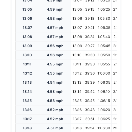
13:04
4.59 mph
13:04
39:12
1:05:20
2:10:40
13:05
4.59 mph
13:05
39:15
1:05:25
2:10:50
13:06
4.58 mph
13:06
39:18
1:05:30
2:11:00
13:07
4.57 mph
13:07
39:21
1:05:35
2:11:10
13:08
4.57 mph
13:08
39:24
1:05:40
2:11:20
13:09
4.56 mph
13:09
39:27
1:05:45
2:11:30
13:10
4.56 mph
13:10
39:30
1:05:50
2:11:40
13:11
4.55 mph
13:11
39:33
1:05:55
2:11:50
13:12
4.55 mph
13:12
39:36
1:06:00
2:12:00
13:13
4.54 mph
13:13
39:39
1:06:05
2:12:10
13:14
4.53 mph
13:14
39:42
1:06:10
2:12:20
13:15
4.53 mph
13:15
39:45
1:06:15
2:12:30
13:16
4.52 mph
13:16
39:48
1:06:20
2:12:40
13:17
4.52 mph
13:17
39:51
1:06:25
2:12:50
13:18
4.51 mph
13:18
39:54
1:06:30
2:13:00