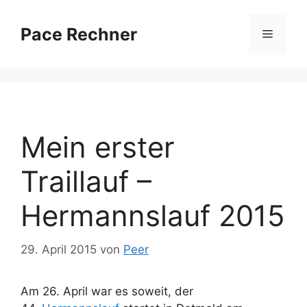
Zum
Inhalt
Pace Rechner
Menü
springen
Mein erster
Traillauf –
Hermannslauf 2015
29. April 2015
von
Peer
Am 26. April war es soweit, der